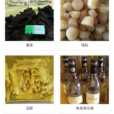
紫菜
瑶柱
花胶
海龙海马酒