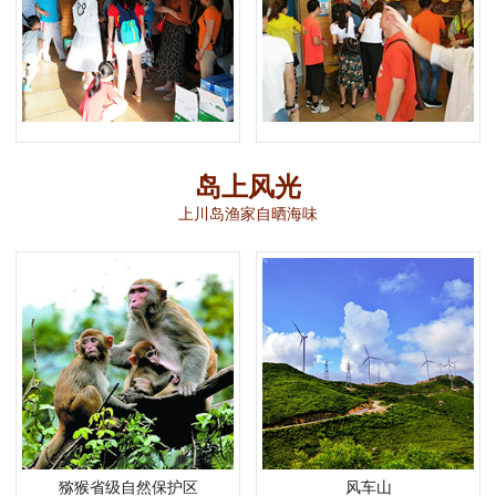
岛上风光
上川岛渔家自晒海味
猕猴省级自然保护区
风车山