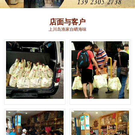
店面与客户
上川岛渔家自晒海味