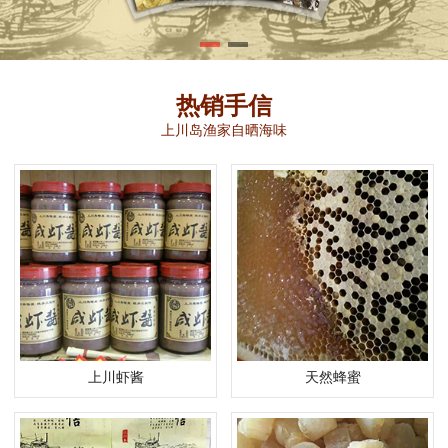
热销手信
上川岛渔家自晒海味
上川虾酱
天然蜂蜜