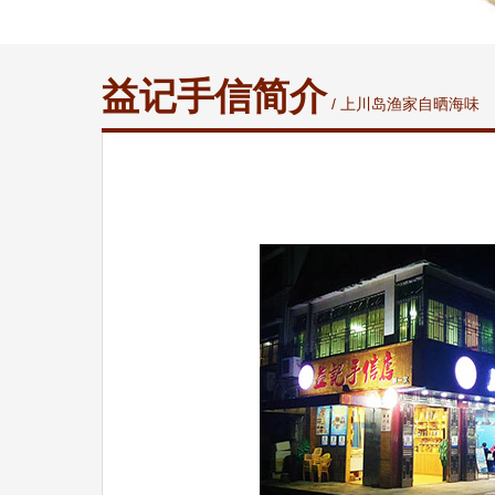
益记手信简介
/ 上川岛渔家自晒海味