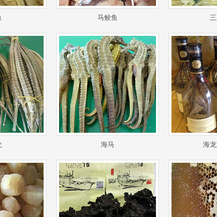
鱼
马鲛鱼
三
1
2
龙
海马
海龙