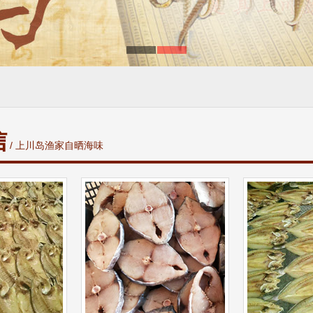
信
/ 上川岛渔家自晒海味