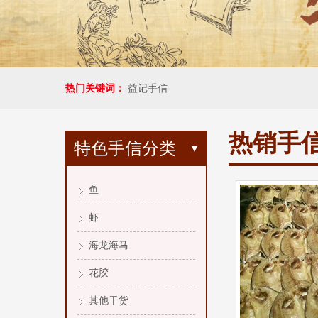
热门关键词：
益记手信
热销手
特色手信分类
鱼
虾
海龙海马
花胶
其他干货