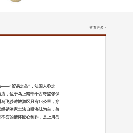
查看更多>
——”贸易之岛”，法国人称之
信店，位于岛上南部千古奇盗张保
岛飞沙滩旅游区只有13公里，穿
以经销渔家土法自晒海味为主，兼
以不变的情怀匠心制作，是上川岛