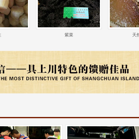
柱
紫菜
天