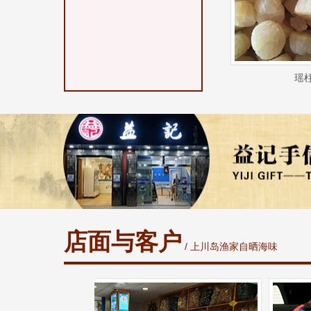
瑶
店面与客户
/ 上川岛渔家自晒海味