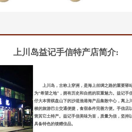
上川岛益记手信特产店简介:
上
川岛，古称
上穿洲，是海上丝绸之路的重要驿站
为“希望之地”，拥有历史和自然的双重魅力。益记手
仔大本营棋盘山下的沙堤渔港海产品集散中心，离上川
梭的旅游巴士交通便捷，食宿条件完善方便。手信店
营其它土特产。益记手信美味为首，质量为信，坚持
具备特色的馈赠佳品。