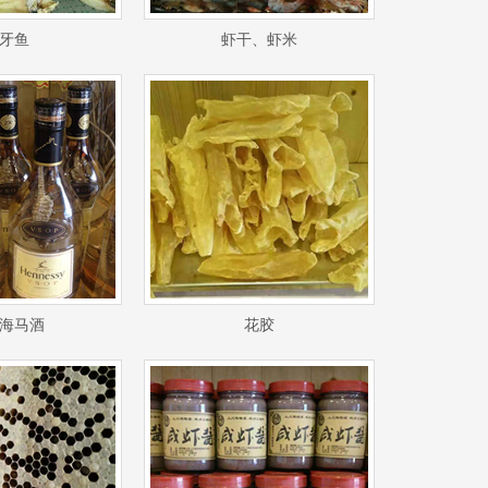
牙鱼
虾干、虾米
海马酒
花胶