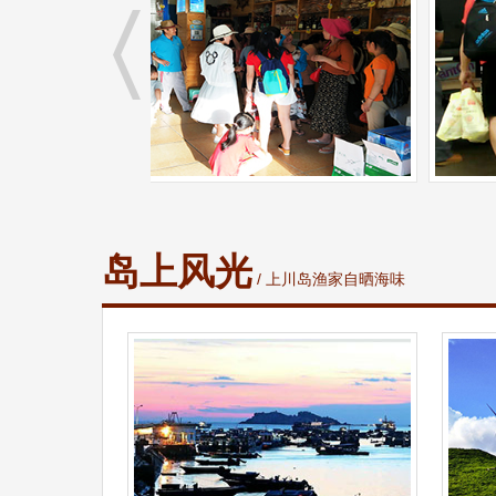
岛上风光
/ 上川岛渔家自晒海味