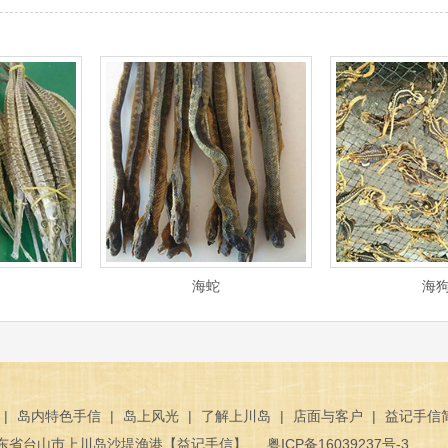
海蛇
海
|
岛内特色手信
|
岛上风光
|
了解上川岛
|
店面与客户
|
益记手信
东省台山巿上川岛沙堤渔港【益记手信】
粤ICP备16039237号-3