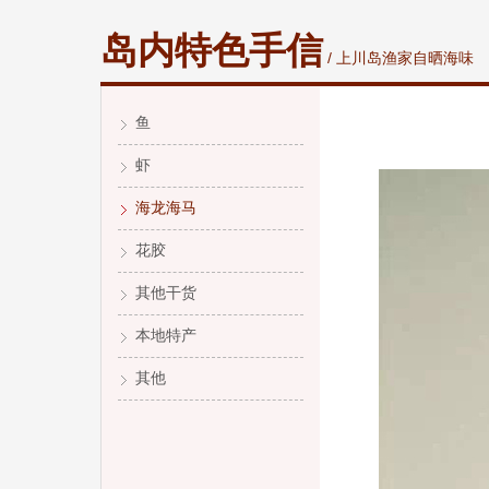
岛内特色手信
/ 上川岛渔家自晒海味
鱼
虾
海龙海马
花胶
其他干货
本地特产
其他