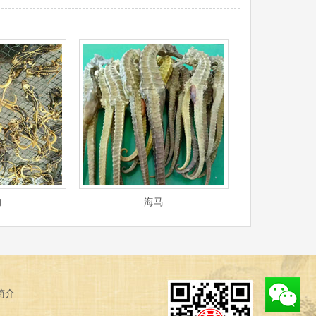
狗
海马
简介